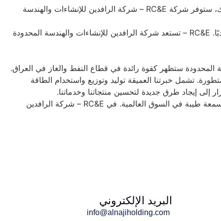
وستركز الشركة على المشاريع واسعة النطاق، التي تشمل حقول النفط والغاز الجديدة وخطوط الأنابيب ومحطات الطاقة. بالإضافة إلى ذلك، ستوفر شركة RC&E – شركة الرافدين للإنشاءات والهندسة
ويمثل هذا المشروع المشترك علامة فارقة لكلا الشركتين، حيث يمكّنهما من تجميع مواردهما وخبراتهما لمعالجة المشاريع الأكثر تعقيدًا وتحديًا. RC&E – تستعد شركة الرافدين للإنشاءات والهندسة المحدودة
لمتطورة. تشمل خبرتنا العميقة توليد وتوزيع واستخدام الطاقة
رار إلى إيجاد طرق جديدة لتحسين منتجاتنا وخدماتنا.
ء سمعة طيبة في السوق العالمية.
في RC&E – شركة الرافدين
البريد الإلكتروني
info@alnajiholding.com