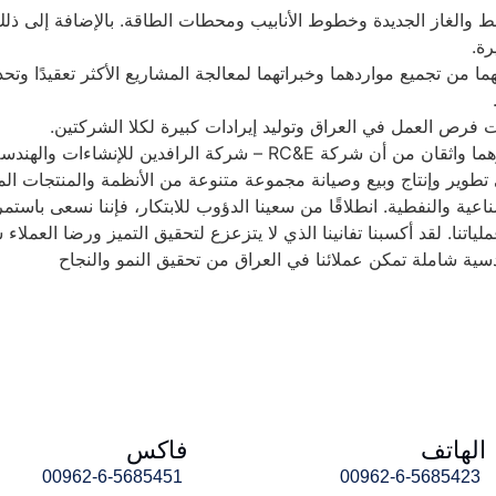
.
ت فرص العمل في العراق وتوليد إيرادات كبيرة لكلا الشركتين.
تظهر كقوة رائدة في قطاع النفط والغاز في العراق.
ز في تطوير وإنتاج وبيع وصيانة مجموعة متنوعة من الأنظمة والمنتجات ا
ناعية والنفطية. انطلاقًا من سعينا الدؤوب للابتكار، فإننا نسعى باستم
اتنا. لقد أكسبنا تفانينا الذي لا يتزعزع لتحقيق التميز ورضا العملا
سية شاملة تمكن عملائنا في العراق من تحقيق النمو والنجاح
الهاتف
فاكس
00962-6-5685451
00962-6-5685423